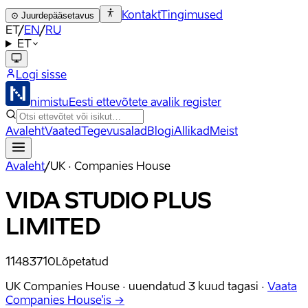
Kontakt
Tingimused
⊙
Juurdepääsetavus
ET
/
EN
/
RU
ET
Logi sisse
nimistu
Eesti ettevõtete avalik register
Avaleht
Vaated
Tegevusalad
Blogi
Allikad
Meist
Avaleht
/
UK · Companies House
VIDA STUDIO PLUS
LIMITED
11483710
Lõpetatud
UK Companies House ·
uuendatud
3 kuud tagasi
·
Vaata
Companies House'is →