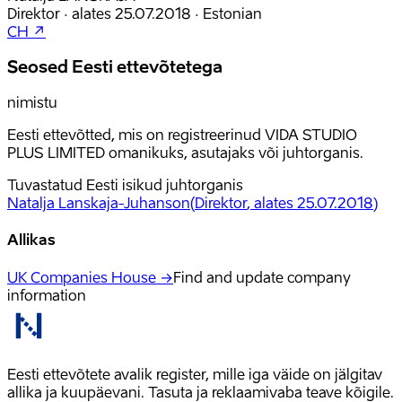
Direktor
·
alates
25.07.2018
·
Estonian
CH ↗
Seosed Eesti ettevõtetega
nimistu
Eesti ettevõtted, mis on registreerinud VIDA STUDIO
PLUS LIMITED omanikuks, asutajaks või juhtorganis.
Tuvastatud Eesti isikud juhtorganis
Natalja Lanskaja-Juhanson
(
Direktor
, alates 25.07.2018
)
Allikas
UK Companies House →
Find and update company
information
Eesti ettevõtete avalik register, mille iga väide on jälgitav
allika ja kuupäevani. Tasuta ja reklaamivaba teave kõigile.