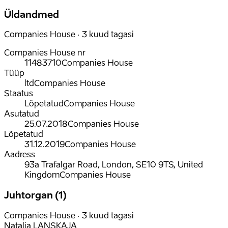
Üldandmed
Companies House · 3 kuud tagasi
Companies House nr
11483710
Companies House
Tüüp
ltd
Companies House
Staatus
Lõpetatud
Companies House
Asutatud
25.07.2018
Companies House
Lõpetatud
31.12.2019
Companies House
Aadress
93a Trafalgar Road, London, SE10 9TS, United
Kingdom
Companies House
Juhtorgan (1)
Companies House · 3 kuud tagasi
Natalja LANSKAJA