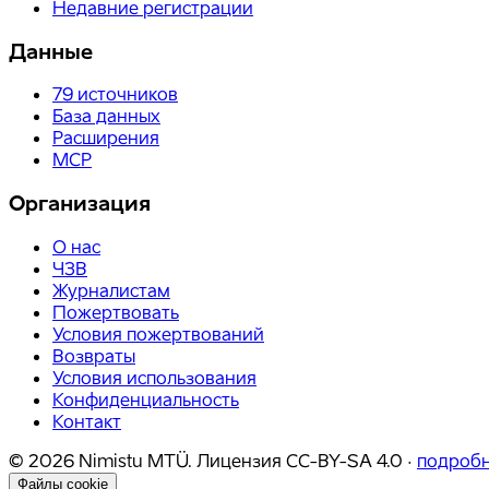
Недавние регистрации
Данные
79
источников
База данных
Расширения
MCP
Организация
О нас
ЧЗВ
Журналистам
Пожертвовать
Условия пожертвований
Возвраты
Условия использования
Конфиденциальность
Контакт
©
2026
Nimistu MTÜ.
Лицензия
CC-BY-SA 4.0
·
подроб
Файлы cookie