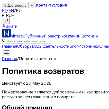
Контакт
Условия
⊙
Доступность
ET
/
EN
/
RU
RU
Войти
nimistu
Публичный реестр компаний Эстонии
Главная
Обзоры
Виды деятельности
Блог
Источники
О на
Главная
/
Политика возврата
Политика возвратов
Действует с 20 May 2026
Пожертвование является добровольным и, как правило
рассматриваем заявления о возврате.
Общий принцип