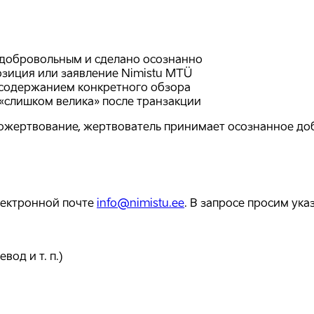
добровольным и сделано осознанно
озиция или заявление Nimistu MTÜ
и содержанием конкретного обзора
«слишком велика» после транзакции
пожертвование, жертвователь принимает осознанное до
лектронной почте
info@nimistu.ee
. В запросе просим указ
од и т. п.)