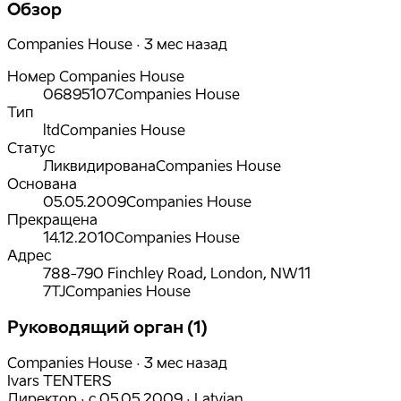
Обзор
Companies House · 3 мес назад
Номер Companies House
06895107
Companies House
Тип
ltd
Companies House
Статус
Ликвидирована
Companies House
Основана
05.05.2009
Companies House
Прекращена
14.12.2010
Companies House
Адрес
788-790 Finchley Road, London, NW11
7TJ
Companies House
Руководящий орган (1)
Companies House · 3 мес назад
Ivars TENTERS
Директор
·
с
05.05.2009
·
Latvian