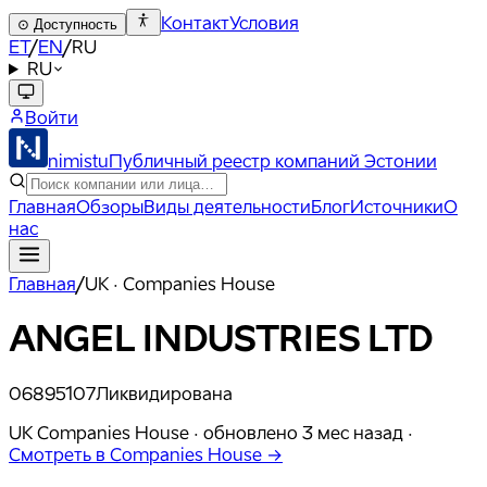
Контакт
Условия
⊙
Доступность
ET
/
EN
/
RU
RU
Войти
nimistu
Публичный реестр компаний Эстонии
Главная
Обзоры
Виды деятельности
Блог
Источники
О
нас
Главная
/
UK · Companies House
ANGEL INDUSTRIES LTD
06895107
Ликвидирована
UK Companies House ·
обновлено
3 мес назад
·
Смотреть в Companies House →