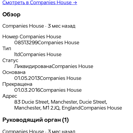
Смотреть в Companies House →
Обзор
Companies House · 3 мес назад
Номер Companies House
08513299
Companies House
Тип
ltd
Companies House
Статус
Ликвидирована
Companies House
Основана
01.05.2013
Companies House
Прекращена
01.03.2016
Companies House
Адрес
83 Ducie Street, Manchester, Ducie Street,
Manchester, M1 2JQ, England
Companies House
Руководящий орган (1)
Companies House · 3 мес назад