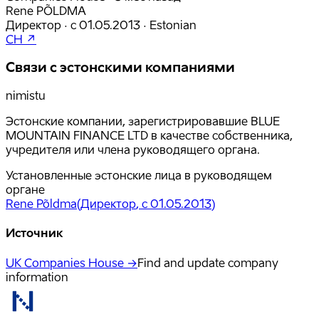
Rene PÕLDMA
Директор
·
с
01.05.2013
·
Estonian
CH ↗
Связи с эстонскими компаниями
nimistu
Эстонские компании, зарегистрировавшие BLUE
MOUNTAIN FINANCE LTD в качестве собственника,
учредителя или члена руководящего органа.
Установленные эстонские лица в руководящем
органе
Rene Põldma
(
Директор
, с 01.05.2013
)
Источник
UK Companies House →
Find and update company
information