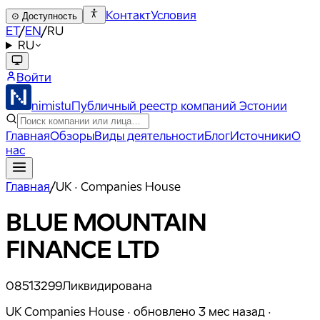
Контакт
Условия
⊙
Доступность
ET
/
EN
/
RU
RU
Войти
nimistu
Публичный реестр компаний Эстонии
Главная
Обзоры
Виды деятельности
Блог
Источники
О
нас
Главная
/
UK · Companies House
BLUE MOUNTAIN
FINANCE LTD
08513299
Ликвидирована
UK Companies House ·
обновлено
3 мес назад
·