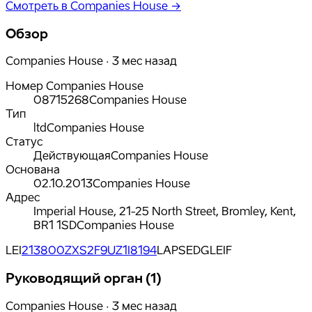
Смотреть в Companies House →
Обзор
Companies House · 3 мес назад
Номер Companies House
08715268
Companies House
Тип
ltd
Companies House
Статус
Действующая
Companies House
Основана
02.10.2013
Companies House
Адрес
Imperial House, 21-25 North Street, Bromley, Kent,
BR1 1SD
Companies House
LEI
213800ZXS2F9UZ1I8194
LAPSED
GLEIF
Руководящий орган (1)
Companies House · 3 мес назад