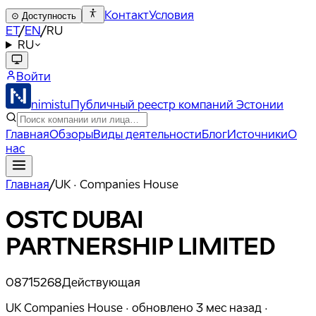
Контакт
Условия
⊙
Доступность
ET
/
EN
/
RU
RU
Войти
nimistu
Публичный реестр компаний Эстонии
Главная
Обзоры
Виды деятельности
Блог
Источники
О
нас
Главная
/
UK · Companies House
OSTC DUBAI
PARTNERSHIP LIMITED
08715268
Действующая
UK Companies House ·
обновлено
3 мес назад
·