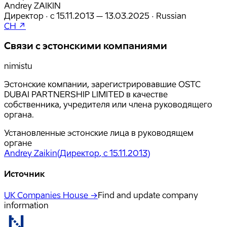
Andrey ZAIKIN
Директор
·
с
15.11.2013
– 13.03.2025
·
Russian
CH ↗
Связи с эстонскими компаниями
nimistu
Эстонские компании, зарегистрировавшие OSTC
DUBAI PARTNERSHIP LIMITED в качестве
собственника, учредителя или члена руководящего
органа.
Установленные эстонские лица в руководящем
органе
Andrey Zaikin
(
Директор
, с 15.11.2013
)
Источник
UK Companies House →
Find and update company
information