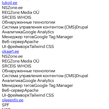
lukoil.ee
NS
Zone.ee
REG
Zone Media OÜ
SRC
EIS WHOIS
Обнаруженные технологии
Система управления контентом (CMS)
Drupal
Аналитика
Google Analytics
Менеджер тегов
Google Tag Manager
Веб-сервер
Apache
UI-фреймворк
Tailwind CSS
okaart.ee
NS
Zone.ee
REG
Zone Media OÜ
SRC
EIS WHOIS
Обнаруженные технологии
Система управления контентом (CMS)
Drupal
Аналитика
Google Analytics
Менеджер тегов
Google Tag Manager
Веб-сервер
Apache
UI-фреймворк
Tailwind CSS
oleeestis.ee
SPF