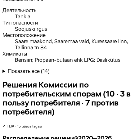
Деятельность
Tankla
Тип опасности
Soojuskiirgus
Местоположение
Saare maakond, Saaremaa vald, Kuressaare linn,
Tallinna tn 84
Химикаты
Bensiin; Propaan-butaan ehk LPG; Diislikütus
Показать все
(
14
)
Решения Комиссии по
потребительским спорам (10 · 3 в
пользу потребителя · 7 против
потребителя)
TTJA · 15 päeva tagasi
Распределение решений
2020–2026