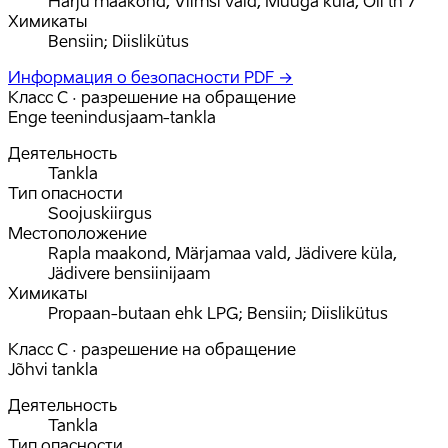
Harju maakond, Viimsi vald, Muuga küla, Õli tn 7
Химикаты
Bensiin; Diislikütus
Информация о безопасности PDF →
Класс C · разрешение на обращение
Enge teenindusjaam-tankla
Деятельность
Tankla
Тип опасности
Soojuskiirgus
Местоположение
Rapla maakond, Märjamaa vald, Jädivere küla,
Jädivere bensiinijaam
Химикаты
Propaan-butaan ehk LPG; Bensiin; Diislikütus
Класс C · разрешение на обращение
Jõhvi tankla
Деятельность
Tankla
Тип опасности