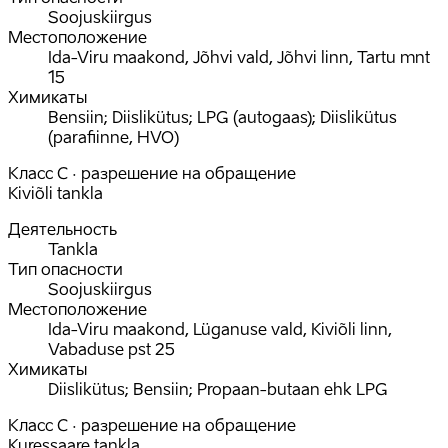
Soojuskiirgus
Местоположение
Ida-Viru maakond, Jõhvi vald, Jõhvi linn, Tartu mnt
15
Химикаты
Bensiin; Diislikütus; LPG (autogaas); Diislikütus
(parafiinne, HVO)
Класс C · разрешение на обращение
Kiviõli tankla
Деятельность
Tankla
Тип опасности
Soojuskiirgus
Местоположение
Ida-Viru maakond, Lüganuse vald, Kiviõli linn,
Vabaduse pst 25
Химикаты
Diislikütus; Bensiin; Propaan-butaan ehk LPG
Класс C · разрешение на обращение
Kuressaare tankla