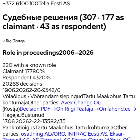
+372 6100100
Telia Eesti AS
Судебные решения (307 · 177 as
claimant · 43 as respondent)
Riigi Teataja
Role in proceedings
2006–2026
220
with a known role
Claimant
177
80
%
Respondent
43
20
%
2026
6
decisions
19.06.2026
2-26-9542/6
Võlaõigus › Võõrandamislepingud
Tartu Maakohus Tartu
kohtumaja
Other parties
:
Avex Change OÜ
(
Kostja
)
Decision PDF →
On Riigi Teataja →
On lahend.ee →
Hageja
Jõustunud
17.06.2026
2-22-13582/35
Pankrotiõigus
Tartu Maakohus Tartu kohtumaja
Other
parties
:
osaühing ALVORO
,
INTRAC Eesti AS
,
Eksar-
Transoil AS
,
AS Terminal
,
AS Finora Group
,
Wihuri OÜ
,