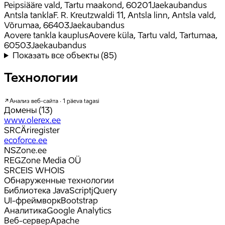
Peipsiääre vald, Tartu maakond, 60201
Jaekaubandus
Antsla tankla
F. R. Kreutzwaldi 11, Antsla linn, Antsla vald,
Võrumaa, 66403
Jaekaubandus
Aovere tankla kauplus
Aovere küla, Tartu vald, Tartumaa,
60503
Jaekaubandus
Показать все объекты
(
85
)
Технологии
Анализ веб-сайта · 1 päeva tagasi
Домены
(
13
)
www.olerex.ee
SRC
Äriregister
ecoforce.ee
NS
Zone.ee
REG
Zone Media OÜ
SRC
EIS WHOIS
Обнаруженные технологии
Библиотека JavaScript
jQuery
UI-фреймворк
Bootstrap
Аналитика
Google Analytics
Веб-сервер
Apache