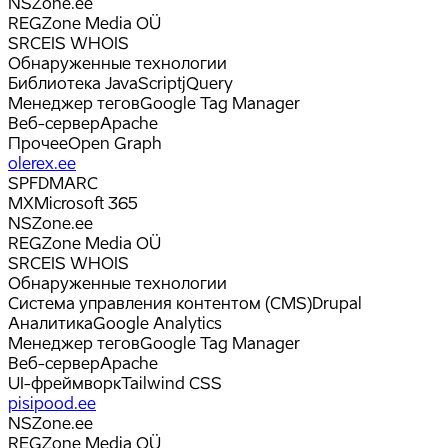
NS
Zone.ee
REG
Zone Media OÜ
SRC
EIS WHOIS
Обнаруженные технологии
Библиотека JavaScript
jQuery
Менеджер тегов
Google Tag Manager
Веб-сервер
Apache
Прочее
Open Graph
olerex.ee
SPF
DMARC
MX
Microsoft 365
NS
Zone.ee
REG
Zone Media OÜ
SRC
EIS WHOIS
Обнаруженные технологии
Система управления контентом (CMS)
Drupal
Аналитика
Google Analytics
Менеджер тегов
Google Tag Manager
Веб-сервер
Apache
UI-фреймворк
Tailwind CSS
pisipood.ee
NS
Zone.ee
REG
Zone Media OÜ