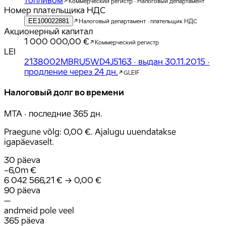
топливом
Коммерческий регистр · Налоговый департамент
Номер плательщика НДС
EE100022881
Налоговый департамент · плательщик НДС
Акционерный капитал
1 000 000,00 €
Коммерческий регистр
LEI
2138002MBRU5WD4J5163 · выдан 30.11.2015 ·
продление через 24 дн.
GLEIF
Налоговый долг во времени
MTA · последние 365 дн.
Praegune võlg: 0,00 €. Ajalugu uuendatakse
igapäevaselt.
30 päeva
−6,0m €
6 042 566,21 €
→
0,00 €
90 päeva
–
andmeid pole veel
365 päeva