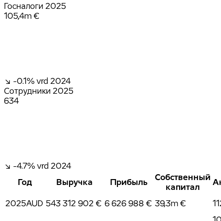
Госналоги
2025
105,4m €
↘ -0.1%
vrd 2024
Сотрудники
2025
634
↘ -4.7%
vrd 2024
Собственный
Год
Выручка
Прибыль
А
капитал
2025
AUD
543 312 902 €
6 626 988 €
39,3m €
11
1