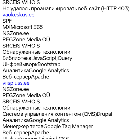
SRC
EIS WHOIS
Не удалось проанализировать веб-сайт (HTTP 403)
vaokeskus.ee
SPF
MX
Microsoft 365
NS
Zone.ee
REG
Zone Media OÜ
SRC
EIS WHOIS
Обнаруженные технологии
Библиотека JavaScript
jQuery
UI-фреймворк
Bootstrap
Аналитика
Google Analytics
Веб-сервер
Apache
viispluss.ee
NS
Zone.ee
REG
Zone Media OÜ
SRC
EIS WHOIS
Обнаруженные технологии
Система управления контентом (CMS)
Drupal
Аналитика
Google Analytics
Менеджер тегов
Google Tag Manager
Веб-сервер
Apache
UI-фреймворк
Tailwind CSS