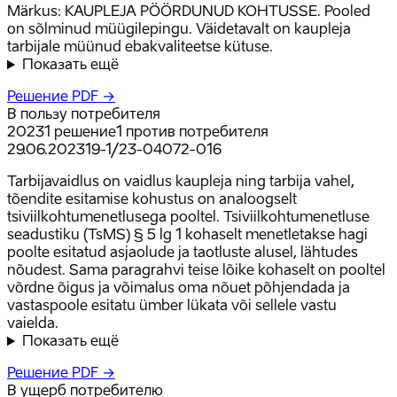
Märkus: KAUPLEJA PÖÖRDUNUD KOHTUSSE. Pooled
on sõlminud müügilepingu. Väidetavalt on kaupleja
tarbijale müünud ebakvaliteetse kütuse.
Показать ещё
Решение PDF →
В пользу потребителя
2023
1
решение
1
против потребителя
29.06.2023
19-1/23-04072-016
Tarbijavaidlus on vaidlus kaupleja ning tarbija vahel,
tõendite esitamise kohustus on analoogselt
tsiviilkohtumenetlusega pooltel. Tsiviilkohtumenetluse
seadustiku (TsMS) § 5 lg 1 kohaselt menetletakse hagi
poolte esitatud asjaolude ja taotluste alusel, lähtudes
nõudest. Sama paragrahvi teise lõike kohaselt on pooltel
võrdne õigus ja võimalus oma nõuet põhjendada ja
vastaspoole esitatu ümber lükata või sellele vastu
vaielda.
Показать ещё
Решение PDF →
В ущерб потребителю