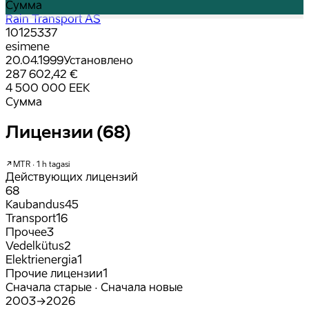
Сумма
Rain Transport AS
10125337
esimene
20.04.1999
Установлено
287 602,42 €
4 500 000 EEK
Сумма
Лицензии (68)
MTR · 1 h tagasi
Действующих лицензий
68
Kaubandus
45
Transport
16
Прочее
3
Vedelkütus
2
Elektrienergia
1
Прочие лицензии
1
Сначала старые · Сначала новые
2003
→
2026