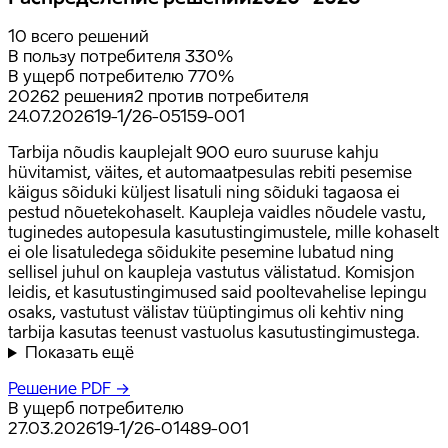
10
всего решений
В пользу потребителя
3
30
%
В ущерб потребителю
7
70
%
2026
2
решения
2
против потребителя
24.07.2026
19-1/26-05159-001
Tarbija nõudis kauplejalt 900 euro suuruse kahju
hüvitamist, väites, et automaatpesulas rebiti pesemise
käigus sõiduki küljest lisatuli ning sõiduki tagaosa ei
pestud nõuetekohaselt. Kaupleja vaidles nõudele vastu,
tuginedes autopesula kasutustingimustele, mille kohaselt
ei ole lisatuledega sõidukite pesemine lubatud ning
sellisel juhul on kaupleja vastutus välistatud. Komisjon
leidis, et kasutustingimused said pooltevahelise lepingu
osaks, vastutust välistav tüüptingimus oli kehtiv ning
tarbija kasutas teenust vastuolus kasutustingimustega.
Показать ещё
Решение PDF →
В ущерб потребителю
27.03.2026
19-1/26-01489-001