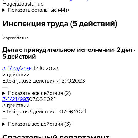
Hageja
Jõustunud
Показать остальные (44)
+
Инспекция труда (5 действий)
opendata.ti.ee
Дела о принудительном исполнении
·
2
дел
·
5
действий
3-1/23/2594
12.10.2023
2
действий
Ettekirjutus
2 действия
·
12.10.2023
—
Показать все действия (2)
+
3-1/21/993
07.06.2021
3
действий
Ettekirjutus
3 действия
·
07.06.2021
—
Показать все действия (3)
+
Спасательный департамент ·