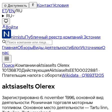
Контакт
Условия
⊙
Доступность
ET
/
EN
/
RU
RU
Войти
nimistu
Публичный реестр компаний Эстонии
Главная
Обзоры
Виды деятельности
Блог
Источники
О
нас
Поиск
›
Компании
›
aktsiaselts Olerex
10136870
Действующая
Aktsiaselts
EE100022881
·
Плательщик налога с оборота
Wikidata ·
Q16931205
aktsiaselts Olerex
Зарегистрировано 6. november 1996, основной вид
деятельности: Розничная торговля моторным
топливом. Основное место деятельности — Tartu linn,