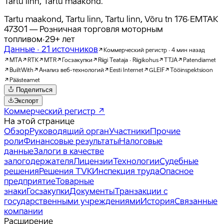
Tartu linn, Tartu maakond.
Tartu maakond, Tartu linn, Tartu linn, Võru tn 176
·
EMTAK
47301
—
Розничная торговля моторным
топливом
·
29
+
лет
Данные
·
21
источников
Коммерческий регистр · 4 мин назад
MTA
RTK
MTR
Госзакупки
Riigi Teataja · Riigikohus
TTJA
Patendiamet
BuiltWith
Анализ веб-технологий
Eesti Internet
GLEIF
Tööinspektsioon
Päästeamet
Поделиться
Экспорт
Коммерческий регистр
↗
На этой странице
Обзор
Руководящий орган
Участники
Прочие
роли
Финансовые результаты
Налоговые
данные
Залоги в качестве
залогодержателя
Лицензии
Технологии
Судебные
решения
Решения TVK
Инспекция труда
Опасное
предприятие
Товарные
знаки
Госзакупки
Документы
Транзакции с
государственными учреждениями
История
Связанные
компании
Расширение