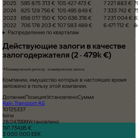
2025
595 875 313 €
105 427 473 €
7 221 883 €
7
2024
625 129 756 €
105 495 849 €
7 333 742 €
7
2023
658 017 150 €
100 636 316 €
7 231 004 €
8
2022
706 178 203 €
107 583 489 €
6 471 112 €
8
Распределение по кварталам
Действующие залоги в качестве
залогодержателя (2 · 479k €)
Коммерческий регистр · коммерческие залоги
Компании, имущество которых в настоящее время
заложено в пользу этой компании.
Должник
Позиция
Установлено
Сумма
Rain Transport AS
10125337
teine
28.04.1999
Установлено
191 734,95 €
3 000 000 EEK