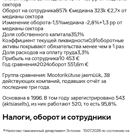
сектора
Оборот на сотрудника
857k €
медиана
323k €
2,7× от
медианы сектора
Изменение оборота
-1,5%
медиана
-2,8%
+1,3 pp от
медианы сектора
Доля собственного капитала
35,1%
Коэффициент текущей ликвидности
0,91
оборотные
активы покрывают обязательства менее чем в 1 раз
Доля расходов на оплату труда
3,3%
Прибыль на сотрудника
10 453 €
Год сравнения
2024
оборот 551,6m €
Группа сравнения: Mootorikütuse jaemüük, 38
действующих компаний, подавших отчёт за
последние три года.
Основана в 1996. В том году зарегистрировано 543
(aktsiaselts), из них работают 520, то есть 95,8%.
Налоги, оборот и сотрудники
Налогово-таможенный департамент Эстонии · 10.07.2026 по состоянию на