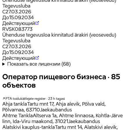
Ühenduse tegevusloa kinnitatud ärakiri (veosevedu)
Tegevusluba
С
27.03.2026
До
15.09.2034
Действующий
RVSK083773
Ühenduse tegevusloa kinnitatud ärakiri (veosevedu)
Tegevusluba
С
27.03.2026
До
15.09.2034
Действующий
Показать все лицензии
(
68
)
Оператор пищевого бизнеса · 85
объектов
PTA toidukäitlejate register · 23 h tagasi
Ahja tankla
Tartu mnt 17, Ahja alevik, Põlva vald,
Põlvamaa, 63710
Jaekaubandus
Ahtme Tankla
Altserva 1a, Ahtme linnaosa, Kohtla-Järve
linn, Ida-Viru maakond, 31021
Jaekaubandus
Alatskivi kauplus-tankla
Tartu mnt 14, Alatskivi alevik,