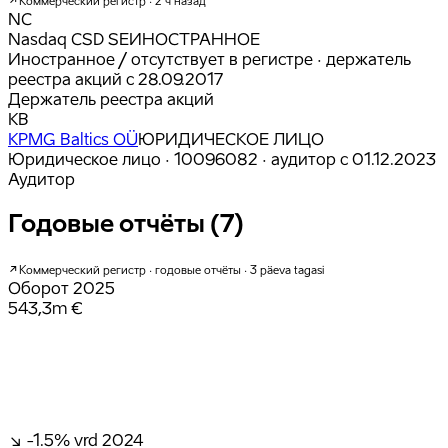
Коммерческий регистр · 2 ч назад
NC
Nasdaq CSD SE
ИНОСТРАННОЕ
Иностранное / отсутствует в регистре
· держатель
реестра акций с 28.09.2017
Держатель реестра акций
KB
KPMG Baltics OÜ
ЮРИДИЧЕСКОЕ ЛИЦО
Юридическое лицо · 10096082
· аудитор с 01.12.2023
Аудитор
Годовые отчёты (7)
Коммерческий регистр · годовые отчёты · 3 päeva tagasi
Оборот
2025
543,3m €
↘ -1.5%
vrd 2024