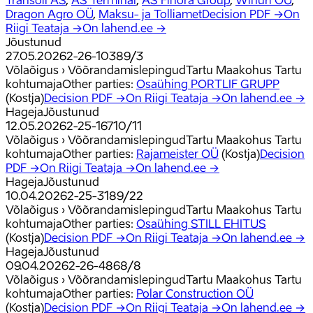
Dragon Agro OÜ
,
Maksu- ja Tolliamet
Decision PDF →
On
Riigi Teataja →
On lahend.ee →
Jõustunud
27.05.2026
2-26-10389/3
Võlaõigus › Võõrandamislepingud
Tartu Maakohus Tartu
kohtumaja
Other parties
:
Osaühing PORTLIF GRUPP
(
Kostja
)
Decision PDF →
On Riigi Teataja →
On lahend.ee →
Hageja
Jõustunud
12.05.2026
2-25-16710/11
Võlaõigus › Võõrandamislepingud
Tartu Maakohus Tartu
kohtumaja
Other parties
:
Rajameister OÜ
(
Kostja
)
Decision
PDF →
On Riigi Teataja →
On lahend.ee →
Hageja
Jõustunud
10.04.2026
2-25-3189/22
Võlaõigus › Võõrandamislepingud
Tartu Maakohus Tartu
kohtumaja
Other parties
:
Osaühing STILL EHITUS
(
Kostja
)
Decision PDF →
On Riigi Teataja →
On lahend.ee →
Hageja
Jõustunud
09.04.2026
2-26-4868/8
Võlaõigus › Võõrandamislepingud
Tartu Maakohus Tartu
kohtumaja
Other parties
:
Polar Construction OÜ
(
Kostja
)
Decision PDF →
On Riigi Teataja →
On lahend.ee →