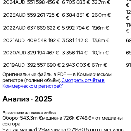
2024
AUD
551 598 456 €
6 705 683 €
32,7m €
€
1
2023
AUD
559 261 725 €
6 384 831 €
26,0m €
€
1
2022
AUD
637 669 622 €
5 992 794 €
19,6m €
€
2021
AUD
409 548 192 €
3 581 142 €
13,6m €
6
2020
AUD
329 194 467 €
3 356 114 €
10,1m €
6
2019
AUD
392 557 690 €
2 943 003 €
6,7m €
9
Оригинальные файлы в PDF — в Коммерческом
регистре (полный объём).
Смотреть отчёты в
Коммерческом регистре
Анализ · 2025
рассчитано из годовых отчётов
Оборот
543,3m €
медиана
726k €
748,6× от медианы
сектора
Чистая маржа
1,2%
медиана
0,7%
+0,5 pp от медианы