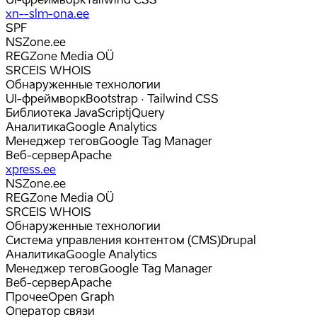
xn--slm-ona.ee
SPF
NS
Zone.ee
REG
Zone Media OÜ
SRC
EIS WHOIS
Обнаруженные технологии
UI-фреймворк
Bootstrap · Tailwind CSS
Библиотека JavaScript
jQuery
Аналитика
Google Analytics
Менеджер тегов
Google Tag Manager
Веб-сервер
Apache
xpress.ee
NS
Zone.ee
REG
Zone Media OÜ
SRC
EIS WHOIS
Обнаруженные технологии
Система управления контентом (CMS)
Drupal
Аналитика
Google Analytics
Менеджер тегов
Google Tag Manager
Веб-сервер
Apache
Прочее
Open Graph
Оператор связи