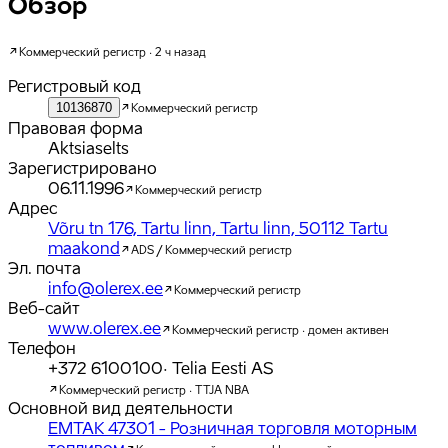
Обзор
Коммерческий регистр · 2 ч назад
Регистровый код
10136870
Коммерческий регистр
Правовая форма
Aktsiaselts
Зарегистрировано
06.11.1996
Коммерческий регистр
Адрес
Võru tn 176, Tartu linn, Tartu linn, 50112 Tartu
maakond
ADS / Коммерческий регистр
Эл. почта
info@olerex.ee
Коммерческий регистр
Веб-сайт
www.olerex.ee
Коммерческий регистр · домен активен
Телефон
+372 6100100
·
Telia Eesti AS
Коммерческий регистр · TTJA NBA
Основной вид деятельности
EMTAK 47301 - Розничная торговля моторным