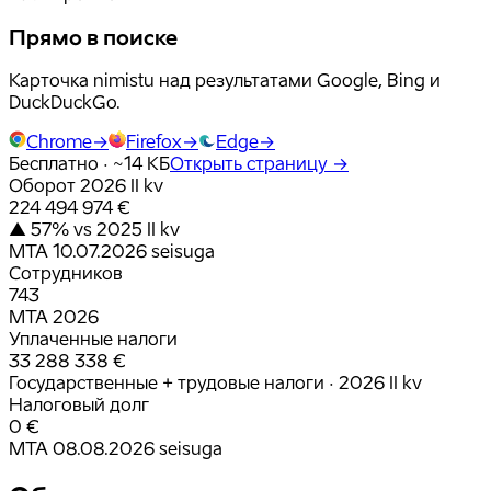
Прямо в поиске
Карточка nimistu над результатами Google, Bing и
DuckDuckGo.
Chrome
→
Firefox
→
Edge
→
Бесплатно · ~14 КБ
Открыть страницу
→
Оборот 2026 II kv
224 494 974 €
▲ 57% vs 2025 II kv
MTA 10.07.2026 seisuga
Сотрудников
743
MTA 2026
Уплаченные налоги
33 288 338 €
Государственные + трудовые налоги · 2026 II kv
Налоговый долг
0 €
MTA 08.08.2026 seisuga