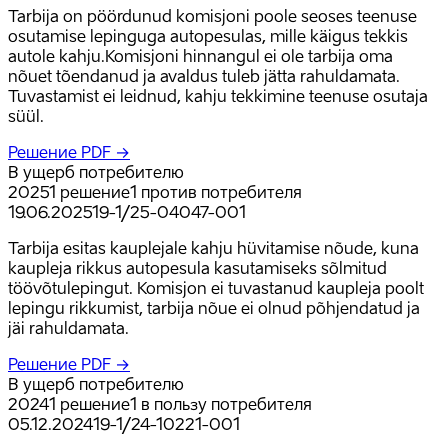
Tarbija on pöördunud komisjoni poole seoses teenuse
osutamise lepinguga autopesulas, mille käigus tekkis
autole kahju.Komisjoni hinnangul ei ole tarbija oma
nõuet tõendanud ja avaldus tuleb jätta rahuldamata.
Tuvastamist ei leidnud, kahju tekkimine teenuse osutaja
süül.
Решение PDF →
В ущерб потребителю
2025
1
решение
1
против потребителя
19.06.2025
19-1/25-04047-001
Tarbija esitas kauplejale kahju hüvitamise nõude, kuna
kaupleja rikkus autopesula kasutamiseks sõlmitud
töövõtulepingut. Komisjon ei tuvastanud kaupleja poolt
lepingu rikkumist, tarbija nõue ei olnud põhjendatud ja
jäi rahuldamata.
Решение PDF →
В ущерб потребителю
2024
1
решение
1
в пользу потребителя
05.12.2024
19-1/24-10221-001