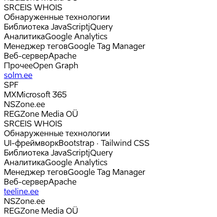
SRC
EIS WHOIS
Обнаруженные технологии
Библиотека JavaScript
jQuery
Аналитика
Google Analytics
Менеджер тегов
Google Tag Manager
Веб-сервер
Apache
Прочее
Open Graph
solm.ee
SPF
MX
Microsoft 365
NS
Zone.ee
REG
Zone Media OÜ
SRC
EIS WHOIS
Обнаруженные технологии
UI-фреймворк
Bootstrap · Tailwind CSS
Библиотека JavaScript
jQuery
Аналитика
Google Analytics
Менеджер тегов
Google Tag Manager
Веб-сервер
Apache
teeline.ee
NS
Zone.ee
REG
Zone Media OÜ